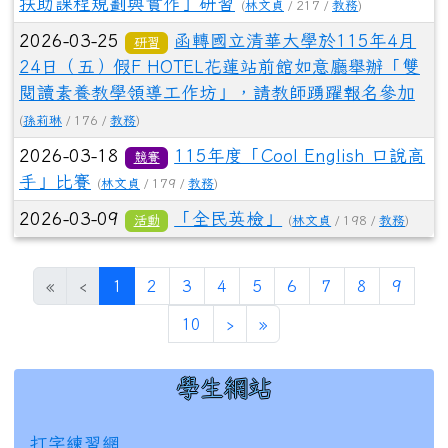
扶助課程規劃與實作」研習
(
林文貞
/ 217 /
教務
)
2026-03-25
函轉國立清華大學於115年4月
研習
24日（五）假F HOTEL花蓮站前館如意廳舉辦「雙
閱讀素養教學領導工作坊」，請教師踴躍報名參加
(
孫莉琳
/ 176 /
教務
)
2026-03-18
115年度「Cool English 口說高
競賽
手」比賽
(
林文貞
/ 179 /
教務
)
2026-03-09
「全民英檢」
活動
(
林文貞
/ 198 /
教務
)
(目前頁次)
«
‹
1
2
3
4
5
6
7
8
9
下一頁
最後頁
10
›
»
學生網站
左邊區域內容
打字練習網