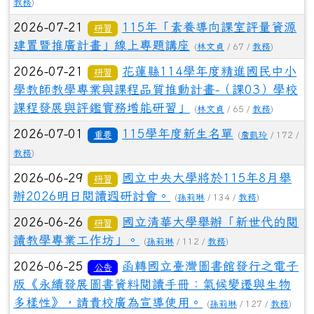
教務
)
2026-07-21
115年「素養導向課室評量資源
研習
建置暨推廣計畫」線上專題講座
(
林文貞
/ 67 /
教務
)
2026-07-21
花蓮縣114學年度精進國民中小
研習
學教師教學專業與課程品質推動計畫-（課03）學校
課程發展與評鑑實務增能研習」
(
林文貞
/ 65 /
教務
)
2026-07-01
115學年度新生名單
重要
(
詹凱玲
/ 172 /
教務
)
2026-06-29
國立中央大學將於115年8月舉
研習
辦2026明日閱讀週研討會。
(
孫莉琳
/ 134 /
教務
)
2026-06-26
國立清華大學舉辦「新世代的閱
研習
讀教學專業工作坊」。
(
孫莉琳
/ 112 /
教務
)
2026-06-25
函轉國立臺灣圖書館發行之電子
公告
版《永續發展圖書資料閱讀手冊：氣候變遷與生物
多樣性》，請貴校廣為宣導使用。
(
孫莉琳
/ 127 /
教務
)