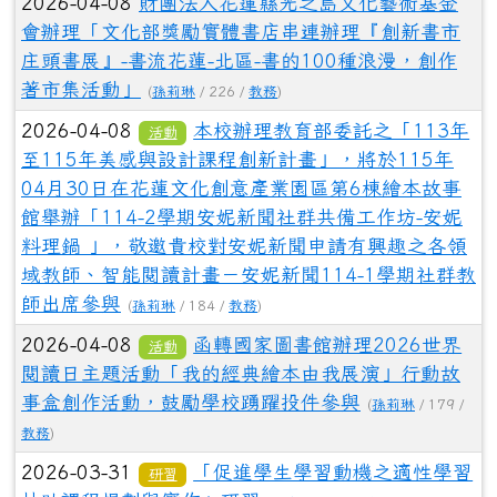
2026-04-08
財團法人花蓮縣光之島文化藝術基金
會辦理「文化部獎勵實體書店串連辦理『創新書市
庄頭書展』-書流花蓮-北區-書的100種浪漫，創作
著市集活動」
(
孫莉琳
/ 226 /
教務
)
2026-04-08
本校辦理教育部委託之「113年
活動
至115年美感與設計課程創新計畫」，將於115年
04月30日在花蓮文化創意產業園區第6棟繪本故事
館舉辦「114-2學期安妮新聞社群共備工作坊-安妮
料理鍋 」，敬邀貴校對安妮新聞申請有興趣之各領
域教師、智能閱讀計畫－安妮新聞114-1學期社群教
師出席參與
(
孫莉琳
/ 184 /
教務
)
2026-04-08
函轉國家圖書館辦理2026世界
活動
閱讀日主題活動「我的經典繪本由我展演」行動故
事盒創作活動，鼓勵學校踴躍投件參與
(
孫莉琳
/ 179 /
教務
)
2026-03-31
「促進學生學習動機之適性學習
研習