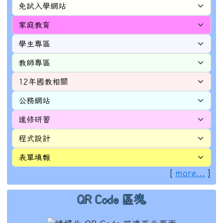
[
more...
]
QR Code 區塊