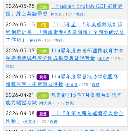
2026-05-25
「Hualien English GO! 花蓮專
活動
區」線上英語學習
(
林文貞
/ 154 /
教務
)
2026-05-13
「113年至115年美感與設計課
研習
程創新計畫－『閱讀素養X美感閱讀』全國教師培訓
工作坊」
(
孫莉琳
/ 169 /
教務
)
2026-05-07
114學年度教育部國民教育中央
活動
輔導團跨域教學分團成果發表暨說明會
(
林文貞
/ 155 /
教務
)
2026-05-07
114學年度學習扶助領航團隊、
競賽
鐸聲伴學、學習潛力選拔
(
林文貞
/ 175 /
教務
)
2026-04-21
教育部115年7月臺灣台語語言
活動
能力認證考試
(
林文貞
/ 173 /
教務
)
2026-04-08
「115年第九屆花蓮蘭亭大會全
競賽
國賽」
(
林文貞
/ 170 /
教務
)