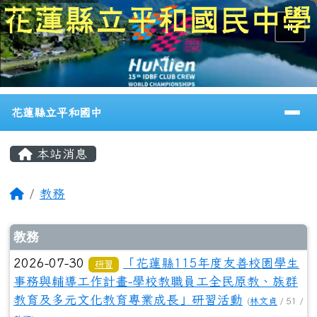
花蓮縣立平和國中
跳至主內容區
⏸
導覽列
花蓮縣立平和國中
頁尾區域
主內容區域
本站消息
回首頁
教務
文章列表
教務
2026-07-30
「花蓮縣115年度友善校園學生
研習
事務與輔導工作計畫-學校教職員工全民原教、族群
教育及多元文化教育專業成長」研習活動
(
林文貞
/ 51 /