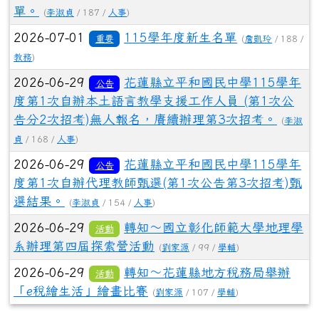
單。
(
李淑貞
/ 187 /
人事
)
2026-07-01
115學年度新生名單
重要
(
詹凱玲
/ 188 /
教務
)
2026-06-29
花蓮縣立平和國民中學115學年
公告
度第1次自辦本土語言教學支援工作人員 (第1次公
告分2次招考)無人報名，賡續辦理第3次招考。
(
李淑
貞
/ 168 /
人事
)
2026-06-29
花蓮縣立平和國民中學115學年
公告
度第1次自辦代理教師甄選(第1次公告第3次招考)甄
選結果。
(
李淑貞
/ 154 /
人事
)
2026-06-29
轉知～國立彰化師範大學地理學
活動
系辦理第四屆探索營活動
(
劉家源
/ 99 /
學輔
)
2026-06-29
轉知～花蓮縣地方稅務局舉辦
活動
「e稅繪生活」繪畫比賽
(
劉家源
/ 107 /
學輔
)