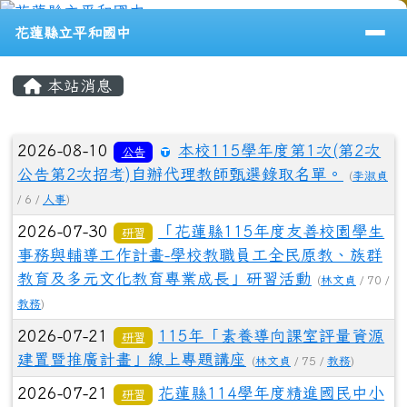
花蓮縣立平和國中
跳至主內容區
導覽列
花蓮縣立平和國中
⏸
頁尾區域
主內容區域
本站消息
文章列表
2026-08-10
本校115學年度第1次(第2次
公告
公告第2次招考)自辦代理教師甄選錄取名單。
(
李淑貞
/ 6 /
人事
)
2026-07-30
「花蓮縣115年度友善校園學生
研習
事務與輔導工作計畫-學校教職員工全民原教、族群
教育及多元文化教育專業成長」研習活動
(
林文貞
/ 70 /
教務
)
2026-07-21
115年「素養導向課室評量資源
研習
建置暨推廣計畫」線上專題講座
(
林文貞
/ 75 /
教務
)
2026-07-21
花蓮縣114學年度精進國民中小
研習