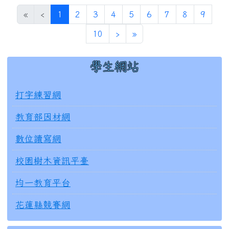
(目前頁次)
«
‹
1
2
3
4
5
6
7
8
9
下一頁
最後頁
10
›
»
學生網站
左邊區域內容
打字練習網
教育部因材網
數位讀寫網
校園樹木資訊平臺
均一教育平台
花蓮縣競賽網