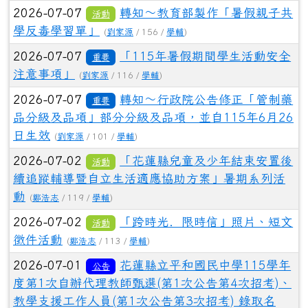
2026-07-07
轉知～教育部製作「暑假親子共
活動
學反毒學習單」
(
劉家源
/ 156 /
學輔
)
2026-07-07
「115年暑假期間學生活動安全
重要
注意事項」
(
劉家源
/ 116 /
學輔
)
2026-07-07
轉知～行政院公告修正「管制藥
重要
品分級及品項」部分分級及品項，並自115年6月26
日生效
(
劉家源
/ 101 /
學輔
)
2026-07-02
「花蓮縣兒童及少年結束安置後
活動
續追蹤輔導暨自立生活適應協助方案」暑期系列活
動
(
鄭浩志
/ 119 /
學輔
)
2026-07-02
「跨時光．限時信」照片、短文
活動
徵件活動
(
鄭浩志
/ 113 /
學輔
)
2026-07-01
花蓮縣立平和國民中學115學年
公告
度第1次自辦代理教師甄選(第1次公告第4次招考)、
教學支援工作人員(第1次公告第3次招考) 錄取名