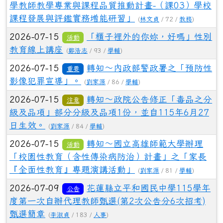
學教師教學專業與課程品質推動計畫-（課03）學校
課程發展與評鑑實務增能研習」
(
林文貞
/ 72 /
教務
)
2026-07-15
「櫃子裡外的你妳，好嗎」性別
活動
教育線上講座
(
鄭浩志
/ 93 /
學輔
)
2026-07-15
轉知～內政部警政署之「預防性
重要
影像犯罪宣導」。
(
劉家源
/ 86 /
學輔
)
2026-07-15
轉知～政院公告修正「毒品之分
注意
級及品項」部分分級及品項1份，並自115年6月27
日生效。
(
劉家源
/ 84 /
學輔
)
2026-07-15
轉知～國立高雄師範大學辦理
活動
「校園性教育（含性傳染病防治）計畫」之「家長
『全面性教育』專題演講活動」
(
劉家源
/ 81 /
學輔
)
2026-07-09
花蓮縣立平和國民中學115學年
公告
度第一次自辦代理教師甄選(第2次公告分6次招考)
甄選簡章
(
李淑貞
/ 183 /
人事
)